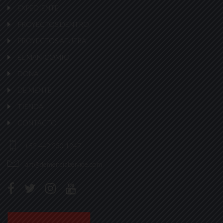
EXPEDIENTE
PROYECTOS DENTRO
PROYECTOS AFUERA
EL MANICOMIO
DONA
DE MENTE
TIENDA
CONTACTO
+52 442 230 1247
art@demenciabeivide.com