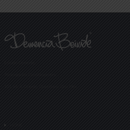
Estudio Demente,
Prolongación Constituyentes,
101, int. 4, Oriente, Querétaro, Qro. Méx.
HOME