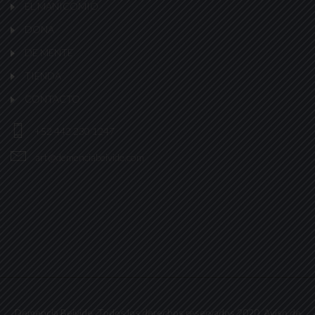
EL MANICOMIO
DONA
DE MENTE
TIENDA
CONTACTO
+52 442 230 1247
art@demenciabeivide.com
Demencia Beivide. Todos los derechos reservados 2020. Aviso de