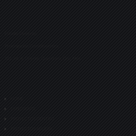
Estudio Demente,
Prolongación Constituyentes,
101, int. 4, Oriente, Querétaro, Qro. Méx.
HOME
EXPEDIENTE
PROYECTOS DENTRO
PROYECTOS AFUERA